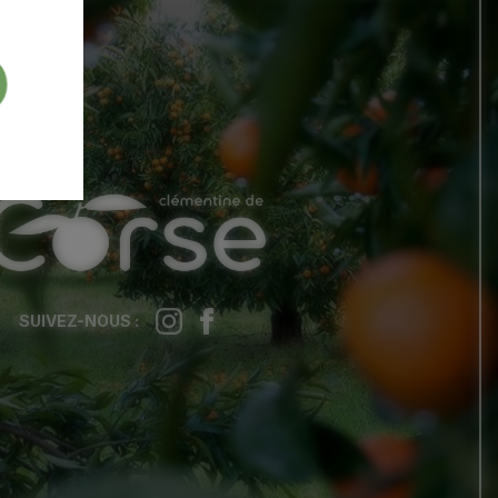
LA
LA
SUIVEZ-NOUS :
CLÉMENTINE
CLÉMENTINE
DE
DE
CORSE
CORSE
SUR
SUR
INSTAGRAM
FACEBOOK