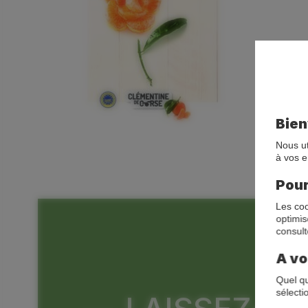
Bie
Nous ut
à vos e
Pour
Les coo
optimis
consult
A vo
Quel qu
sélecti