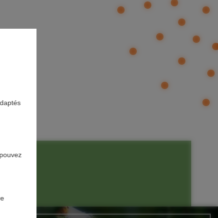
adaptés
 pouvez
re