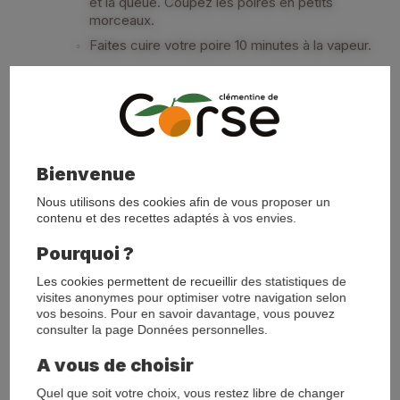
et la queue. Coupez les poires en petits
morceaux.
Faites cuire votre poire 10 minutes à la vapeur.
La compote
Mixez les poires, le jus de Clémentine de Corse
et le Petit Beurre Nantais. Un conseil : pour que
la compote ne soit pas trop liquide, ajoutez
Bienvenue
progressivement et selon le goût de bébé le jus
de la Clémentine de Corse.
Nous utilisons des cookies afin de vous proposer un
contenu et des recettes adaptés à vos envies.
Laissez refroidir pendant 2 heures environ.
Pourquoi ?
Les cookies permettent de recueillir des statistiques de
visites anonymes pour optimiser votre navigation selon
vos besoins. Pour en savoir davantage, vous pouvez
consulter la page Données personnelles.
A vous de choisir
Quel que soit votre choix, vous restez libre de changer